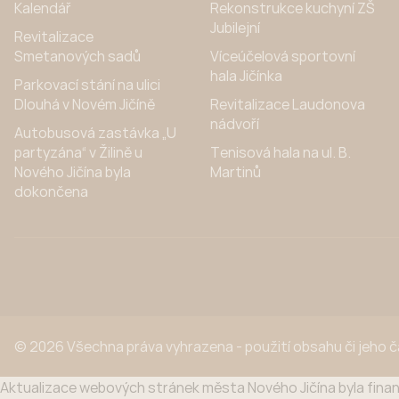
Kalendář
Rekonstrukce kuchyní ZŠ
Jubilejní
Revitalizace
Smetanových sadů
Víceúčelová sportovní
hala Jičínka
Parkovací stání na ulici
Dlouhá v Novém Jičíně
Revitalizace Laudonova
nádvoří
Autobusová zastávka „U
partyzána“ v Žilině u
Tenisová hala na ul. B.
Nového Jičína byla
Martinů
dokončena
© 2026 Všechna práva vyhrazena - použití obsahu či jeho 
Aktualizace webových stránek města Nového Jičína byla finan