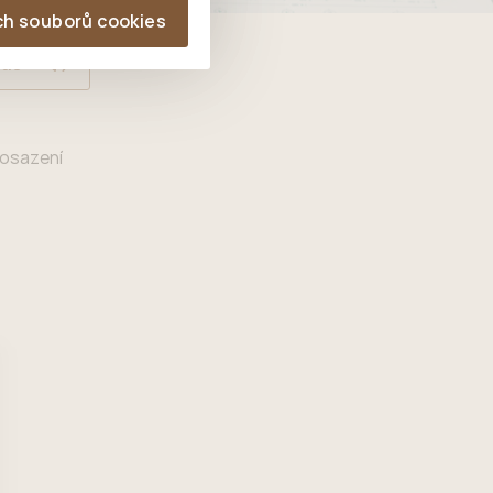
ch souborů cookies
las
 osazení