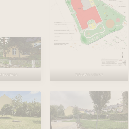
d realizací
Situační výkres