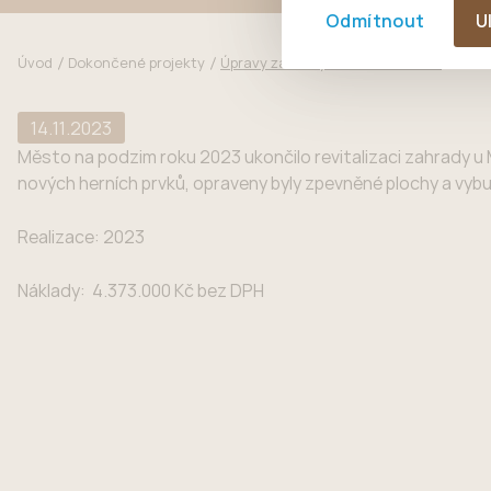
Odmítnout
U
Úvod
Dokončené projekty
Úpravy zahrady MŠ Komenského
14.11.2023
Město na podzim roku 2023 ukončilo revitalizaci zahrady u 
nových herních prvků, opraveny byly zpevněné plochy a vyb
Realizace: 2023
Náklady: 4.373.000 Kč bez DPH