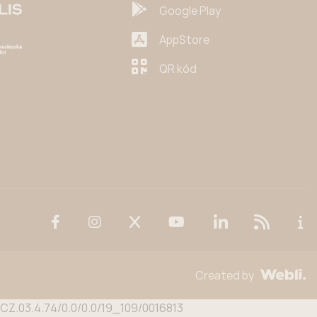
Google Play
AppStore
QR kód
Created by
n CZ.03.4.74/0.0/0.0/19_109/0016813