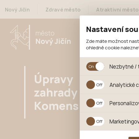
Nový Jičín
Zdravé město
Atraktivní město
Nastavení sou
Zde máte možnost nastav
ohledně cookie nalezn
Nezbytné / 
Úpravy
Jedná se o technické s
Analytické 
jejich funkcí. Používají
zahrady MŠ
souhlasu s uživáním coo
Analytické cookies shr
Komenského
Personalizo
anonymizuje. Po anonym
konkrétnímu uživateli.
Personalizované cookie
Marketingov
zajišťuje lepší nákupní
pomůže vyhnout se nev
Tyto cookies nám umožň