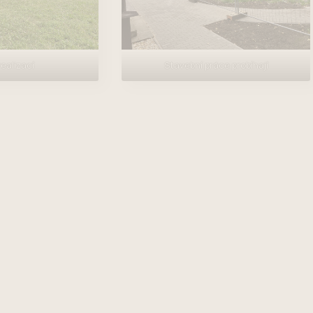
ealizací
Stavební práce probíhají