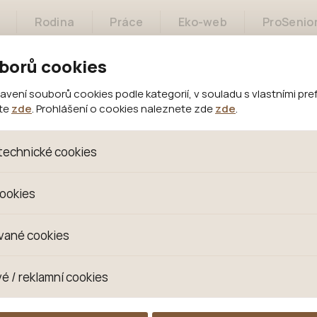
Rodina
Práce
Eko-web
ProSenio
borů cookies
Projekty
Městský architekt
ení souborů cookies podle kategorií, v souladu s vlastními pre
ete
zde
. Prohlášení o cookies naleznete zde
zde
.
technické cookies
oubory, které jsou nezbytné ke správnému chování našich we
cookies
 se mimo jiné k ukládání produktů v nákupním košíku, ovládání fi
kies. Pro tyto cookies není zapotřebí Váš souhlas a není možn
omažďujeme skriptem společnosti Google Inc., která následn
vané cookies
izaci se již nejedná o osobní údaje, protože anonymizované c
 Proto nedokážeme zjistit navštívené odkazy, prohlížené zbož
s jsou využívány k přizpůsobení našeho webu vašim potřebá
é / reklamní cookies
 zkušenosti. Díky nim můžeme nabídku přímo přizpůsobit vašim
hodným doporučením produktů či jiným nedůležitým nabídká
ují lépe cílit a vyhodnocovat marketingové kampaně.