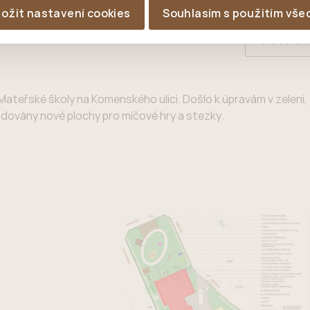
ložit nastavení cookies
Souhlasím s použitím vše
Číst nah
Mateřské školy na Komenského ulici. Došlo k úpravám v zeleni,
udovány nové plochy pro míčové hry a stezky.