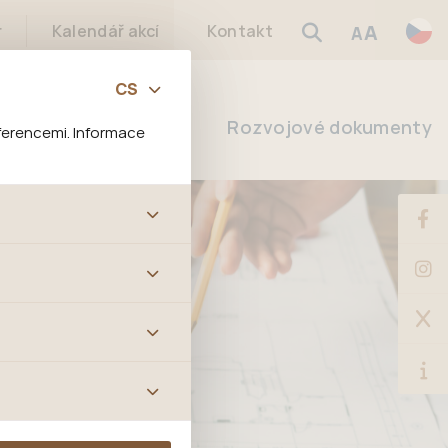
A
r
Kalendář akcí
Kontakt
A
Manuál
Rozvojové dokumenty
ferencemi. Informace
bových stránek a všech
ltrů a také nastavení
é jej ani odebrat.
ě tato data
ookies nelze přiřadit
í apod.
m a zájmům, což
 preferencím, což vám
m.