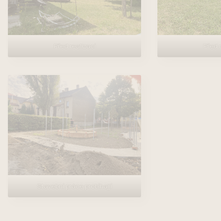
Před realizací
Před r
Stavební práce probíhajjí