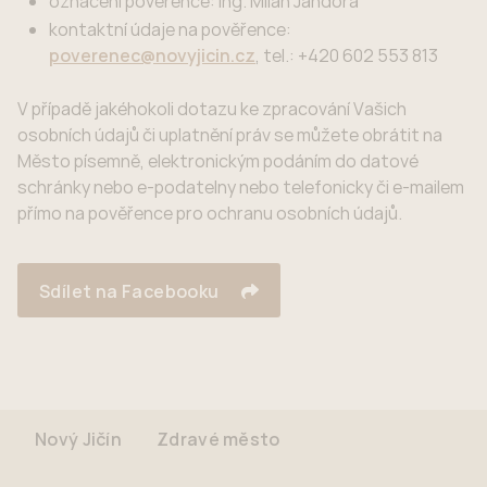
označení pověřence: Ing. Milan Jandora
kontaktní údaje na pověřence:
poverenec@novyjicin.cz
, tel.: +420 602 553 813
V případě jakéhokoli dotazu ke zpracování Vašich
osobních údajů či uplatnění práv se můžete obrátit na
Město písemně, elektronickým podáním do datové
schránky nebo e‑podatelny nebo telefonicky či e-mailem
přímo na pověřence pro ochranu osobních údajů.
Sdílet na Facebooku
Nový Jičín
Zdravé město