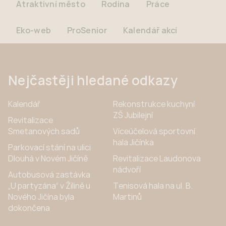
Atraktivní město
Rodina
Práce
Eko-web
ProSenior
Kalendář akcí
Nejčastěji hledané odkazy
Kalendář
Rekonstrukce kuchyní
ZŠ Jubilejní
Revitalizace
Smetanových sadů
Víceúčelová sportovní
hala Jičínka
Parkovací stání na ulici
Dlouhá v Novém Jičíně
Revitalizace Laudonova
nádvoří
Autobusová zastávka
„U partyzána“ v Žilině u
Tenisová hala na ul. B.
Nového Jičína byla
Martinů
dokončena