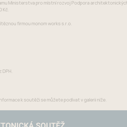
mu Ministerstva pro místní rozvoj Podpora architektonickýc
0 Kč.
ítěznou firmou monom works s.r.o.
z DPH.
informace k soutěži se můžete podívat v galerii níže.