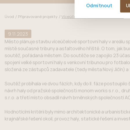
Odmítnout
U
Úvod
Připravované projekty
Víceúčelová sportovní hala Jičínka
9.11.2023
Město plánuje stavbu víceúčelové sportovní haly v areálu 
místě současné tribuny a asfaltového hřiště. O tom, jak bu
soutěž, pořádaná městem. Do soutěže se zapojilo 23 účastn
spojení velké sportovní haly s venkovní tribunou pro fotbal
složená ze zástupců zadavatele (tedy města Nový Jičín) a 
Soutěž probíhala ve dvou fázích, kdy do II. fáze postoupilo
návrh haly od pražské společnosti monom works s.r.o., dr
s.r.o. a třetí místo obsadil návrh brněnských společností AO
Hodnotícími kritérii byly mimo architektonické a urbanistic
krajinářské řešení okolí, provoz haly, statické řešení a inves