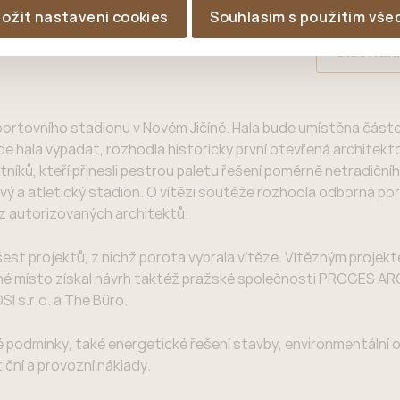
ložit nastavení cookies
Souhlasím s použitím vše
Číst nah
sportovního stadionu v Novém Jičíně. Hala bude umístěna část
de hala vypadat, rozhodla historicky první otevřená architekt
íků, kteří přinesli pestrou paletu řešení poměrně netradičníh
ový a atletický stadion. O vítězi soutěže rozhodla odborná po
z autorizovaných architektů.
 šest projektů, z nichž porota vybrala vítěze. Vítězným projekt
uhé místo získal návrh taktéž pražské společnosti PROGES A
SI s.r.o. a The Büro.
ké podmínky, také energetické řešení stavby, environmentální o
tiční a provozní náklady.