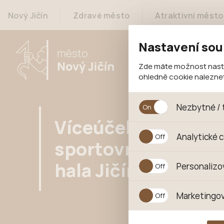
Nový Jičín
Zdravé město
Atraktivní město
Nastavení sou
Zde máte možnost nastav
ohledně cookie nalezn
Nezbytné / 
Víceúčelová
Jedná se o technické s
Analytické 
jejich funkcí. Používají
sportovní
souhlasu s uživáním coo
Analytické cookies shr
hala Jičínka
Personalizo
anonymizuje. Po anonym
konkrétnímu uživateli.
Personalizované cookie
Marketingov
zajišťuje lepší nákupní
pomůže vyhnout se nev
Tyto cookies nám umožň