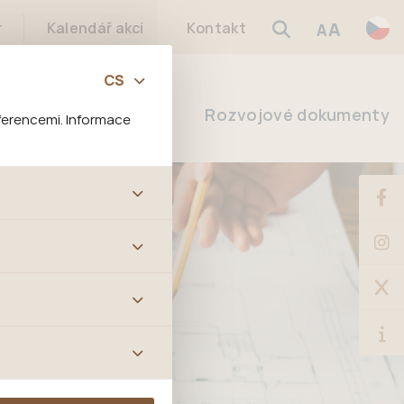
A
r
Kalendář akcí
Kontakt
A
Manuál
Rozvojové dokumenty
ferencemi. Informace
bových stránek a všech
ltrů a také nastavení
é jej ani odebrat.
ě tato data
ookies nelze přiřadit
í apod.
m a zájmům, což
 preferencím, což vám
m.