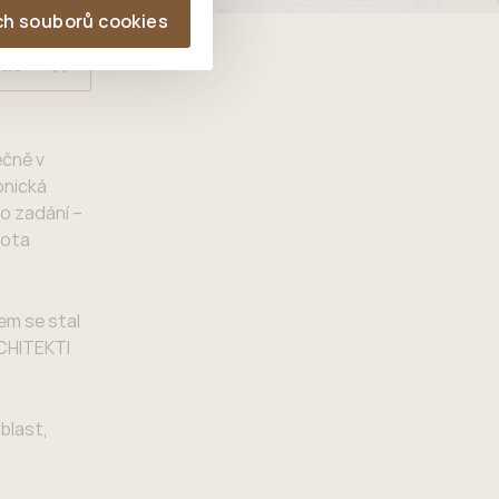
ch souborů cookies
las
ečně v
onická
o zadání –
rota
em se stal
RCHITEKTI
blast,