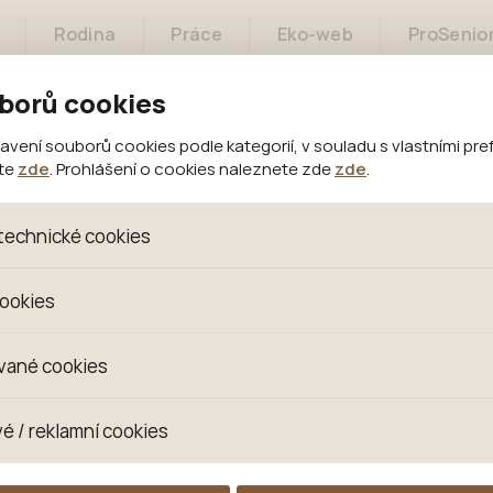
Rodina
Práce
Eko-web
ProSenio
borů cookies
Projekty
Městský architekt
ení souborů cookies podle kategorií, v souladu s vlastními pre
ete
zde
. Prohlášení o cookies naleznete zde
zde
.
technické cookies
oubory, které jsou nezbytné ke správnému chování našich we
cookies
 se mimo jiné k ukládání produktů v nákupním košíku, ovládání fi
kies. Pro tyto cookies není zapotřebí Váš souhlas a není možn
omažďujeme skriptem společnosti Google Inc., která následn
vané cookies
izaci se již nejedná o osobní údaje, protože anonymizované c
 Proto nedokážeme zjistit navštívené odkazy, prohlížené zbož
s jsou využívány k přizpůsobení našeho webu vašim potřebá
é / reklamní cookies
 zkušenosti. Díky nim můžeme nabídku přímo přizpůsobit vašim
hodným doporučením produktů či jiným nedůležitým nabídká
ují lépe cílit a vyhodnocovat marketingové kampaně.