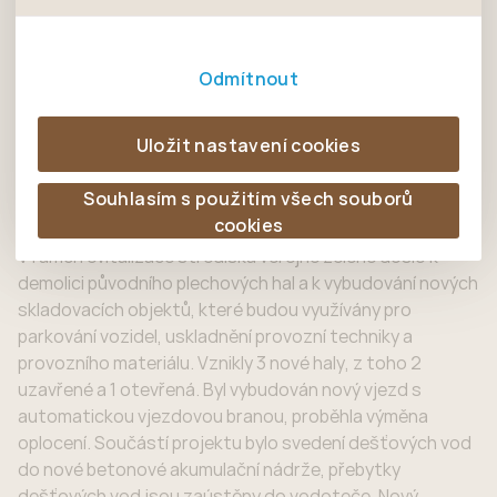
Úvod
Dokončené
Revitalizace střediska veřejné
zájmům, což zajišťuje lepší nákupní zkušenosti. Díky
nedokážeme zjistit navštívené odkazy, prohlížené
projekty
zeleně
Tyto cookies nám umožňují lépe cílit a
nim můžeme nabídku přímo přizpůsobit vašim
zboží apod.
vyhodnocovat marketingové kampaně.
Číst nahlas
preferencím, což vám pomůže vyhnout se
Odmítnout
nevhodným doporučením produktů či jiným
nedůležitým nabídkám.
30.11.2023
Uložit nastavení cookies
Záměr řešil nové skladovací objekty v areálu střediska
veřejné zeleně na ulici Palackého pro parkování vozidel a
Souhlasím s použitím všech souborů
skladování provozní techniky.
cookies
V rámci revitalizace střediska veřejné zeleně došlo k
demolici původního plechových hal a k vybudování nových
skladovacích objektů, které budou využívány pro
parkování vozidel, uskladnění provozní techniky a
provozního materiálu. Vznikly 3 nové haly, z toho 2
uzavřené a 1 otevřená. Byl vybudován nový vjezd s
automatickou vjezdovou branou, proběhla výměna
oplocení. Součástí projektu bylo svedení dešťových vod
do nové betonové akumulační nádrže, přebytky
dešťových vod jsou zaústěny do vodoteče. Nový